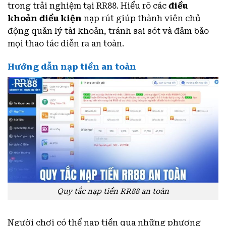
trong trải nghiệm tại RR88. Hiểu rõ các
điều
khoản
điều
kiện
nạp rút giúp thành viên chủ
động quản lý tài khoản, tránh sai sót và đảm bảo
mọi thao tác diễn ra an toàn.
Hướng dẫn nạp tiền an toàn
Quy tắc nạp tiền RR88 an toàn
Người chơi có thể nạp tiền qua những phương