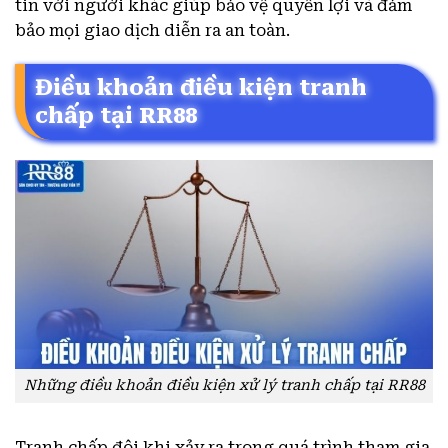
tin với người khác giúp bảo vệ quyền lợi và đảm
bảo mọi giao dịch diễn ra an toàn.
Điều khoản điều kiện tranh
chấp tại RR88
Những điều khoản điều kiện xử lý tranh chấp tại RR88
Tranh chấp đôi khi xảy ra trong quá trình tham gia