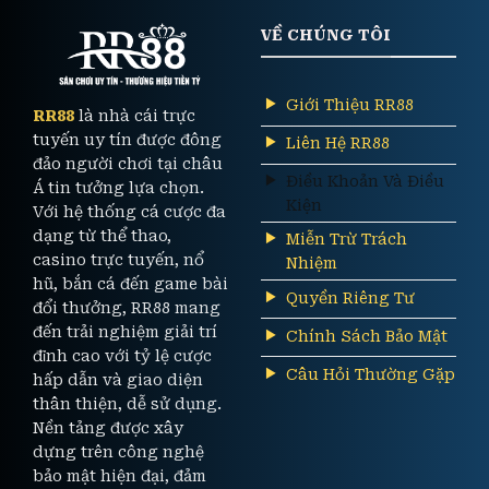
VỀ CHÚNG TÔI
Giới Thiệu RR88
RR88
là nhà cái trực
tuyến uy tín được đông
Liên Hệ RR88
đảo người chơi tại châu
Điều Khoản Và Điều
Á tin tưởng lựa chọn.
Kiện
Với hệ thống cá cược đa
dạng từ thể thao,
Miễn Trừ Trách
casino trực tuyến, nổ
Nhiệm
hũ, bắn cá đến game bài
Quyền Riêng Tư
đổi thưởng, RR88 mang
đến trải nghiệm giải trí
Chính Sách Bảo Mật
đỉnh cao với tỷ lệ cược
Câu Hỏi Thường Gặp
hấp dẫn và giao diện
thân thiện, dễ sử dụng.
Nền tảng được xây
dựng trên công nghệ
bảo mật hiện đại, đảm