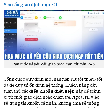
Yêu cầu giao dịch nạp rút
Hạn mức và yêu cầu giao dịch nạp rút tiền RR88
Cổng cược quy định giới hạn nạp rút tối thiểu/tối
đa để duy trì ổn định hệ thống. Khách hàng cần
tuân thủ các
điều
khoản
điều
kiện
này để tránh
bị từ chối giao dịch hoặc chậm trễ. Ngoài ra, việc
sử dụng tài khoản cá nhân, không chia sẻ thông