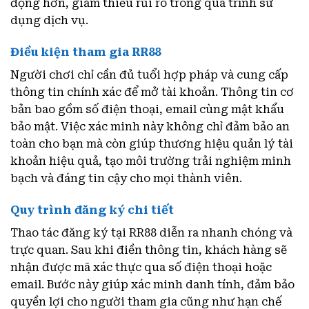
động hơn, giảm thiểu rủi ro trong quá trình sử
dụng dịch vụ.
Điều kiện tham gia RR88
Người chơi chỉ cần đủ tuổi hợp pháp và cung cấp
thông tin chính xác để mở tài khoản. Thông tin cơ
bản bao gồm số điện thoại, email cùng mật khẩu
bảo mật. Việc xác minh này không chỉ đảm bảo an
toàn cho bạn mà còn giúp thương hiệu quản lý tài
khoản hiệu quả, tạo môi trường trải nghiệm minh
bạch và đáng tin cậy cho mọi thành viên.
Quy trình đăng ký chi tiết
Thao tác đăng ký tại RR88 diễn ra nhanh chóng và
trực quan. Sau khi điền thông tin, khách hàng sẽ
nhận được mã xác thực qua số điện thoại hoặc
email. Bước này giúp xác minh danh tính, đảm bảo
quyền lợi cho người tham gia cũng như hạn chế