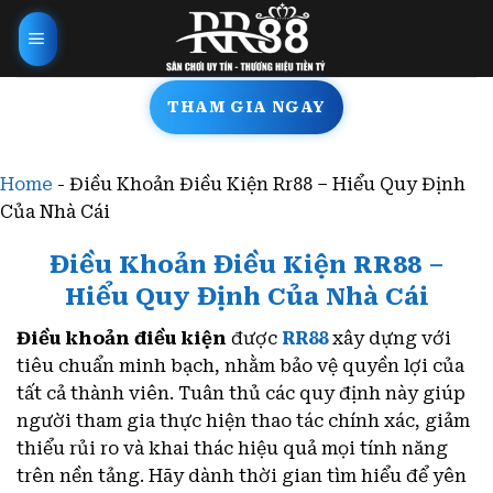
Skip
to
content
THAM GIA NGAY
Home
-
Điều Khoản Điều Kiện Rr88 – Hiểu Quy Định
Của Nhà Cái
Điều Khoản Điều Kiện RR88 –
Hiểu Quy Định Của Nhà Cái
Điều
khoản
điều
kiện
được
RR88
xây dựng với
tiêu chuẩn minh bạch, nhằm bảo vệ quyền lợi của
tất cả thành viên. Tuân thủ các quy định này giúp
người tham gia thực hiện thao tác chính xác, giảm
thiểu rủi ro và khai thác hiệu quả mọi tính năng
trên nền tảng. Hãy dành thời gian tìm hiểu để yên