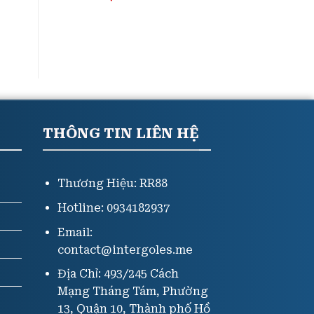
THÔNG TIN LIÊN HỆ
Thương Hiệu: RR88
Hotline: 0934182937
Email:
contact@intergoles.me
Địa Chỉ: 493/245 Cách
Mạng Tháng Tám, Phường
13, Quận 10, Thành phố Hồ