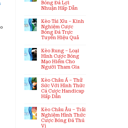
Bóng Đá Lợi
m
Nhuận Hấp Dẫn
a
Kèo Tài Xỉu – Kinh
Nghiệm Cược
ao
Bóng Đá Trực
Tuyến Hiệu Quả
Kèo Rung – Loại
Hình Cược Bóng
Mạo Hiểm Cho
Người Tham Gia
Kèo Châu Á – Thử
Sức Với Hình Thức
Cá Cược Handicap
Hấp Dẫn
Kèo Châu Âu – Trải
Nghiệm Hình Thức
Cược Bóng Đá Thú
Vị