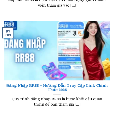
Nạp tiền RR88 là bước bắt đầu quan trọng giúp thành
viên tham gia vào [...]
07
Th3
Đăng Nhập RR88 – Hướng Dẫn Truy Cập Link Chính
Thức 2026
Quy trình đăng nhập RR88 là bước khởi đầu quan
trọng để bạn tham gia [...]