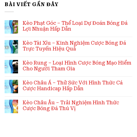
BÀI VIẾT GẦN ĐÂY
Kèo Phạt Góc – Thể Loại Dự Đoán Bóng Đá
Lợi Nhuận Hấp Dẫn
Kèo Tài Xỉu – Kinh Nghiệm Cược Bóng Đá
Trực Tuyến Hiệu Quả
Kèo Rung – Loại Hình Cược Bóng Mạo Hiểm
Cho Người Tham Gia
Kèo Châu Á – Thử Sức Với Hình Thức Cá
Cược Handicap Hấp Dẫn
Kèo Châu Âu – Trải Nghiệm Hình Thức
Cược Bóng Đá Thú Vị